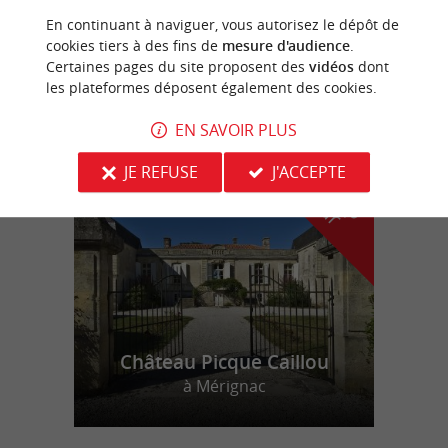
En continuant à naviguer, vous autorisez le dépôt de
Claouey-le-Four
cookies tiers à des fins de
mesure d'audience
.
Certaines pages du site proposent des
vidéos
dont
les plateformes déposent également des cookies.
EN SAVOIR PLUS
n
o
t
e
c
o
u
p
e
c
o
e
u
r
d
r
JE REFUSE
J'ACCEPTE
Château Picque Caillou
à Mérignac