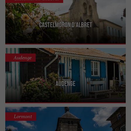
Castelmoron d'Albret
Audenge
Audenge
Lormont