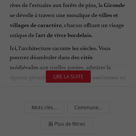
rives de l’estuaire aux forêts de pins, la
Gironde
se dévoile à travers une mosaïque de
villes et
, chacun offrant un visage
villages de caractère
unique de l'
.
art de vivre bordelais
Ici, l’architecture raconte les siècles. Vous
pourrez déambuler dans des
cités
aux ruelles pavées, admirer la
médiévales
rigueur géométrique des
ou
LIRE LA SUITE
bastides anciennes
vous laisser charmer par l'élégance des
stations
nées à la Belle Époque. Chaque
balnéaires
place de
, chaque
et chaque
marché
église
Mots clés...
Commune...
de pierre blonde témoigne d'un
façade
Plus de filtres
.
héritage préservé avec passion