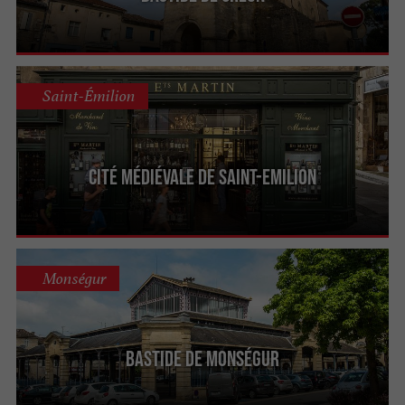
et de
.
convivialité
découverte
Saint-Émilion
Cité médiévale de Saint-Emilion
Monségur
Bastide de Monségur