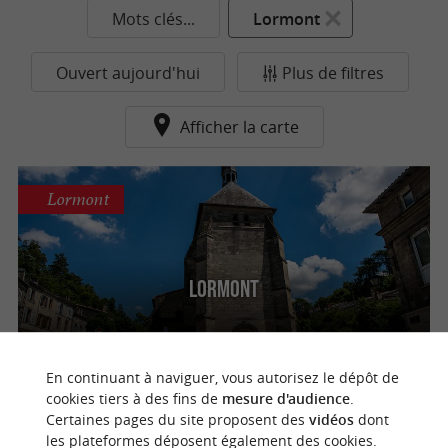
Mots clés...
Lormont
Ouvert aujourd'hui
Plus de filtres
Afficher la carte
Lormont
Lormont
En continuant à naviguer, vous autorisez le dépôt de
n
o
t
e
c
o
u
p
e
c
o
e
u
cookies tiers à des fins de
mesure d'audience
.
Certaines pages du site proposent des
vidéos
dont
les plateformes déposent également des cookies.