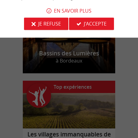
r
d
r
EN SAVOIR PLUS
JE REFUSE
J'ACCEPTE
Bassins des Lumières
à Bordeaux
Top expériences
Les villages immanquables de