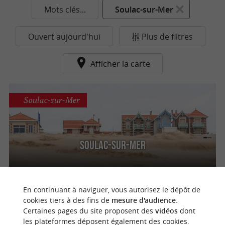
Mots clés...
Soulac-sur-Mer
Ouvert aujourd'hui
Plus de filtres
Afficher la carte
Soulac-sur-Mer
Soulac-sur-Mer
En continuant à naviguer, vous autorisez le dépôt de
n
o
t
e
c
o
u
p
e
c
o
e
u
cookies tiers à des fins de
mesure d'audience
.
Certaines pages du site proposent des
vidéos
dont
les plateformes déposent également des cookies.