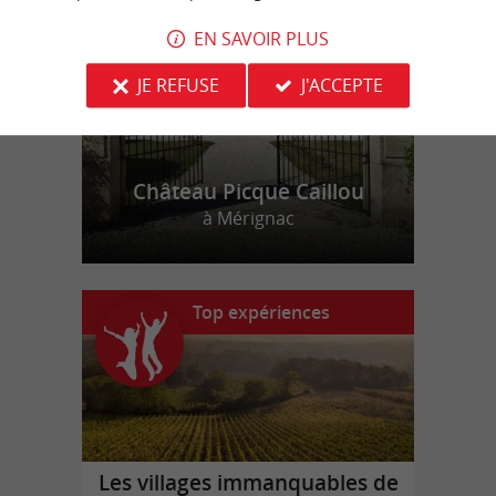
r
d
r
EN SAVOIR PLUS
JE REFUSE
J'ACCEPTE
Château Picque Caillou
à Mérignac
Top expériences
Les villages immanquables de