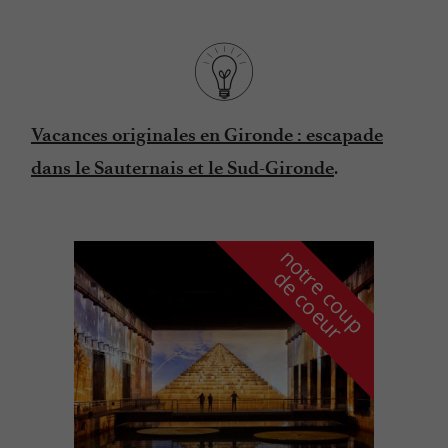
Vacances originales en Gironde : escapade
.
dans le Sauternais et le Sud-Gironde
n
o
t
e
c
o
u
p
e
c
o
e
u
r
d
r