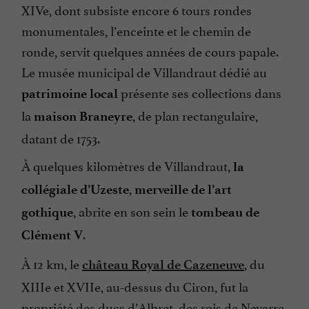
XIVe, dont subsiste encore 6 tours rondes
monumentales, l’enceinte et le chemin de
ronde, servit quelques années de cours papale.
Le musée municipal de Villandraut dédié au
présente ses collections dans
patrimoine local
la
, de plan rectangulaire,
maison Braneyre
datant de 1753.
À quelques kilomètres de Villandraut,
la
,
collégiale d’Uzeste
merveille de l’art
, abrite en son sein le
gothique
tombeau de
.
Clément V
À 12 km, le
, du
château Royal de Cazeneuve
XIIIe et XVIIe, au-dessus du Ciron, fut la
propriété des ducs d’Albret, des rois de Navarre