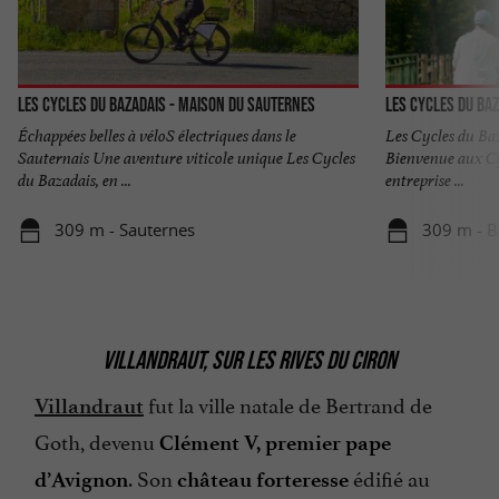
Les Cycles du Bazadais - Maison du Sauternes
Les Cycles du Ba
Échappées belles à véloS électriques dans le
Les Cycles du Baz
Sauternais Une aventure viticole unique Les Cycles
Bienvenue aux Cy
du Bazadais, en ...
entreprise ...
309 m - Sauternes
309 m - B
VILLANDRAUT, SUR LES RIVES DU CIRON
fut la ville natale de Bertrand de
Villandraut
Goth, devenu
Clément V, premier pape
. Son
édifié au
d’Avignon
château forteresse