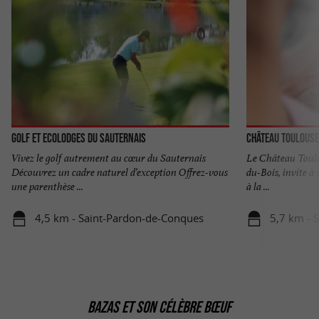
Golf et Ecolodges du Sauternais
Château Toulouse
Vivez le golf autrement au cœur du Sauternais
Le Château Toulo
Découvrez un cadre naturel d’exception Offrez-vous
du-Bois, invite à 
une parenthèse ...
à la ...
4,5 km - Saint-Pardon-de-Conques
5,7 km - 
BAZAS ET SON CÉLÈBRE BŒUF