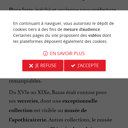
Place forte, évêché et ancienne sous-préfecture,
la commune est riche d’histoire. Elle abrite
En continuant à naviguer, vous autorisez le dépôt de
une
cathédrale du XIIIe, classée au
cookies tiers à des fins de
mesure d'audience
.
au titre des
Certaines pages du site proposent des
vidéos
dont
patrimoine mondial de l’UNESCO
les plateformes déposent également des cookies.
chemins de
.
Saint-Jacques-de-Compostelle
Son triple portail en façade, entièrement
EN SAVOIR PLUS
sculpté, tout comme le jardin médiéval qui
JE REFUSE
J'ACCEPTE
longe l’édifice, sont particulièrement
remarquables.
Du XVIe au XIXe, Bazas était connue pour
ses
, dont une
verreries
exceptionnelle
est visible au
collection
musée de
. Autres collections, le musée
l’apothicairerie