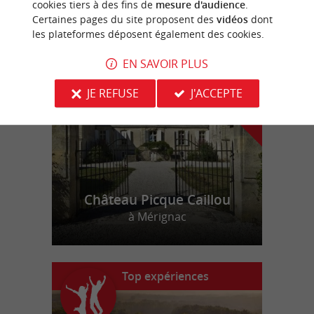
cookies tiers à des fins de
mesure d'audience
.
Certaines pages du site proposent des
vidéos
dont
les plateformes déposent également des cookies.
n
o
t
e
c
o
u
p
e
c
o
e
u
r
d
r
EN SAVOIR PLUS
JE REFUSE
J'ACCEPTE
Château Picque Caillou
à Mérignac
Top expériences