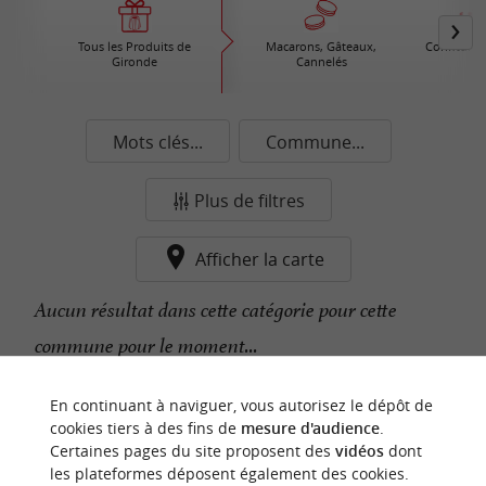
Tous les Produits de
Macarons, Gâteaux,
Confiture /
Gironde
Cannelés
Mots clés...
Commune...
Plus de filtres
Afficher la carte
Aucun résultat dans cette catégorie pour cette
commune pour le moment...
En continuant à naviguer, vous autorisez le dépôt de
n
o
t
e
c
o
u
p
e
c
o
e
u
cookies tiers à des fins de
mesure d'audience
.
r
d
r
Certaines pages du site proposent des
vidéos
dont
les plateformes déposent également des cookies.