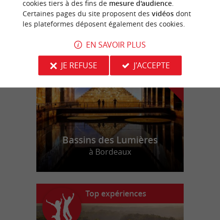
cookies tiers à des fins de
mesure d'audience
.
Certaines pages du site proposent des
vidéos
dont
les plateformes déposent également des cookies.
n
o
t
e
c
o
u
p
e
c
o
e
u
r
d
r
EN SAVOIR PLUS
JE REFUSE
J'ACCEPTE
Bassins des Lumières
à Bordeaux
Top expériences