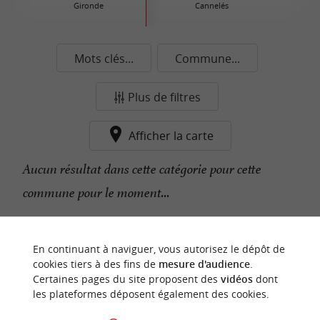
Gironde
Cannelés
Mots clés...
Commune...
Plus de filtres
Afficher la carte
Aucun résultat dans cette catégorie pour cette
commune pour le moment...
n
o
t
e
c
o
u
p
e
c
o
e
u
En continuant à naviguer, vous autorisez le dépôt de
r
d
r
cookies tiers à des fins de
mesure d'audience
.
Certaines pages du site proposent des
vidéos
dont
les plateformes déposent également des cookies.