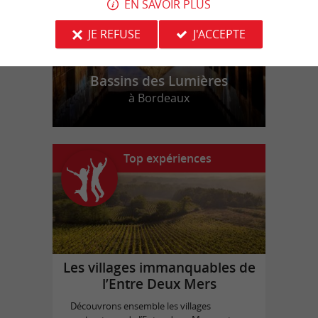
EN SAVOIR PLUS
JE REFUSE
J'ACCEPTE
Bassins des Lumières
à Bordeaux
Top expériences
Les villages immanquables de
l’Entre Deux Mers
Découvrons ensemble les villages