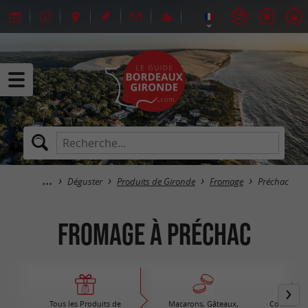
Déguster
Produits de Gironde
Fromage
Préchac
Fromage à Préchac
Tous les Produits de
Macarons, Gâteaux,
Confiture /