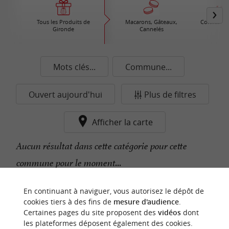
Tous les Produits de
Macarons, Gâteaux,
Confiture /
Gironde
Cannelés
Mots clés...
Commune...
Ouvert aujourd'hui
Plus de filtres
Afficher la carte
Aucun résultat dans cette catégorie pour cette
commune pour le moment...
En continuant à naviguer, vous autorisez le dépôt de
n
o
t
e
c
o
u
p
e
c
o
e
u
cookies tiers à des fins de
mesure d'audience
.
r
d
r
Certaines pages du site proposent des
vidéos
dont
les plateformes déposent également des cookies.