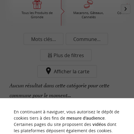
Tous les Produits de
Macarons, Gâteaux,
Confiture /
Gironde
Cannelés
Mots clés...
Commune...
Plus de filtres
Afficher la carte
Aucun résultat dans cette catégorie pour cette
commune pour le moment...
En continuant à naviguer, vous autorisez le dépôt de
n
o
t
e
c
o
u
p
e
c
o
e
u
cookies tiers à des fins de
mesure d'audience
.
r
d
r
Certaines pages du site proposent des
vidéos
dont
les plateformes déposent également des cookies.