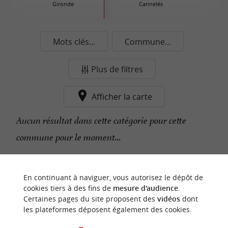
Gironde
Cannelés
Mots clés...
Commune...
Plus de filtres
Afficher la carte
Aucun résultat dans cette catégorie pour cette
commune pour le moment...
n
o
t
e
c
o
u
p
e
c
o
e
u
En continuant à naviguer, vous autorisez le dépôt de
r
d
r
cookies tiers à des fins de
mesure d'audience
.
Certaines pages du site proposent des
vidéos
dont
les plateformes déposent également des cookies.