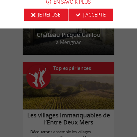
EN SAVOIR PLUS
JE REFUSE
J'ACCEPTE
Château Picque Caillou
à Mérignac
Top expériences
Les villages immanquables de
l’Entre Deux Mers
Découvrons ensemble les villages