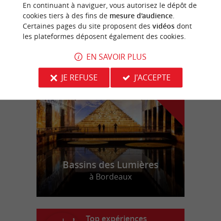
Un détour gourmand à Saint-Médard-en-
En continuant à naviguer, vous autorisez le dépôt de
Jalles près de Bordeaux
cookies tiers à des fins de
mesure d'audience
.
Certaines pages du site proposent des
vidéos
dont
les plateformes déposent également des cookies.
n
o
t
e
c
o
u
p
e
c
o
e
u
EN SAVOIR PLUS
r
d
r
JE REFUSE
J'ACCEPTE
Bassins des Lumières
à Bordeaux
Top expériences