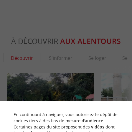
À DÉCOUVRIR
AUX ALENTOURS
Découvrir
S'informer
Se loger
Se r
En continuant à naviguer, vous autorisez le dépôt de
cookies tiers à des fins de
mesure d'audience
.
Certaines pages du site proposent des
vidéos
dont