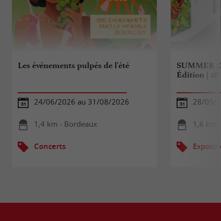
Les événements pulpés de l'été
SUMMER E
Édition | 2
24/06/2026 au 31/08/2026
28/05/2
1,4 km - Bordeaux
1,6 km 
Concerts
Exposit