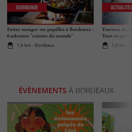
Gourmande
Actualité
Faites voyager vos papilles à Bordeaux :
Travaux du Po
6 adresses "cuisine du monde"
Tout ce qui c
déplacements 
1,6 km - Bordeaux
1,6 km - 
ÉVÈNEMENTS
À BORDEAUX