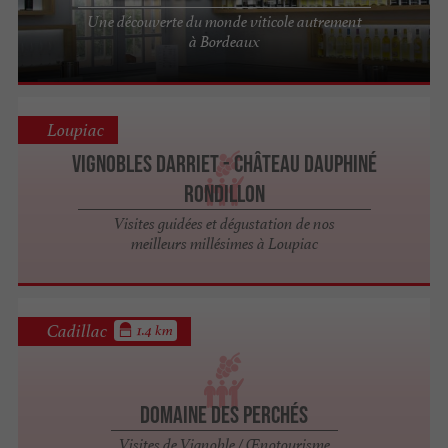
Une découverte du monde viticole autrement
à Bordeaux
Loupiac
Vignobles Darriet - Château Dauphiné
Rondillon
Visites guidées et dégustation de nos
meilleurs millésimes à Loupiac
Cadillac
1.4 km
Domaine des Perchés
Visites de Vignoble / Œnotourisme