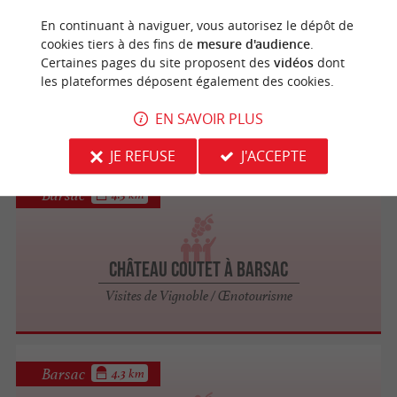
Barsac
3.5 km
En continuant à naviguer, vous autorisez le dépôt de
cookies tiers à des fins de
mesure d'audience
.
Certaines pages du site proposent des
vidéos
dont
Château Broustet
les plateformes déposent également des cookies.
Visites de Vignoble / Œnotourisme
EN SAVOIR PLUS
JE REFUSE
J'ACCEPTE
Barsac
4.3 km
Château Coutet à Barsac
Visites de Vignoble / Œnotourisme
Barsac
4.3 km