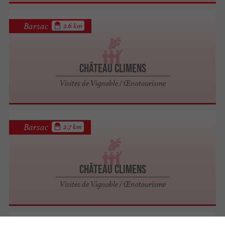
Barsac
2.6 km
Château Climens
Visites de Vignoble / Œnotourisme
Barsac
2.7 km
Château Climens
Visites de Vignoble / Œnotourisme