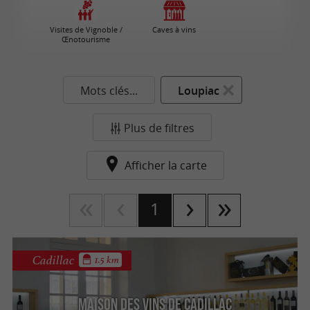
Visites de Vignoble /
Caves à vins
Œnotourisme
Mots clés...
Loupiac
Plus de filtres
Afficher la carte
1
Cadillac
1.5 km
Maison des Vins de Cadillac