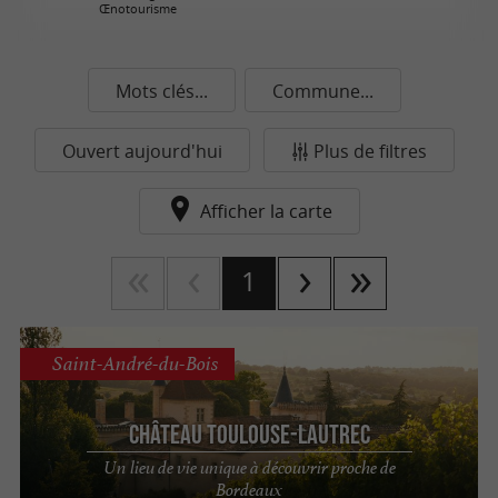
Œnotourisme
Mots clés...
Commune...
Ouvert aujourd'hui
Plus de filtres
Afficher la carte
1
Saint-André-du-Bois
Château Toulouse-Lautrec
Un lieu de vie unique à découvrir proche de
Bordeaux