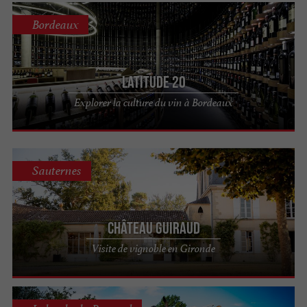
Bordeaux
Latitude 20
Explorer la culture du vin à Bordeaux
Sauternes
Château Guiraud
Visite de vignoble en Gironde