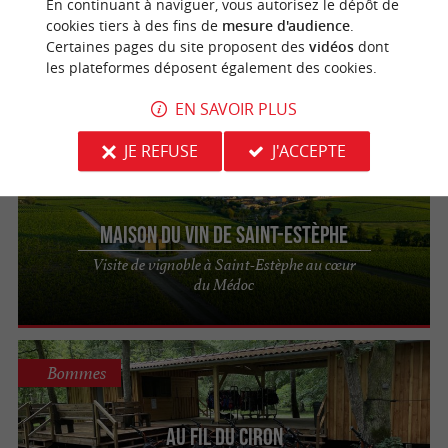
En continuant à naviguer, vous autorisez le dépôt de
cookies tiers à des fins de
mesure d'audience
.
Château La Verrière
Certaines pages du site proposent des
vidéos
dont
les plateformes déposent également des cookies.
Un vignoble magnifique à visiter
EN SAVOIR PLUS
JE REFUSE
J'ACCEPTE
Saint-Estèphe
Maison du Vin de Saint-Estèphe
Visite de vignoble à Saint-Estèphe au cœur
du Médoc
Bommes
Au Fil du Ciron