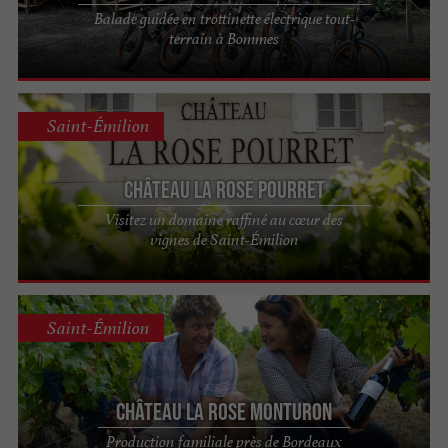
Balade guidée en trottinette électrique tout-
terrain à Bommes
Saint-Émilion
Château La Rose Pourret
Visitez un domaine raffiné au cœur des
vignes de Saint-Émilion
Saint-Émilion
Château La Rose Monturon
Production familiale près de Bordeaux