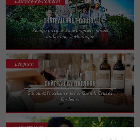
Lalande-de-Pomerol
Château Haut-Goujon
Plongez au cœur d'une propriété viticole
authentique à Montagne
Léognan
Château La Louvière
Savourez l'excellence de nos Grands Crus de
Bordeaux
Landerrouat