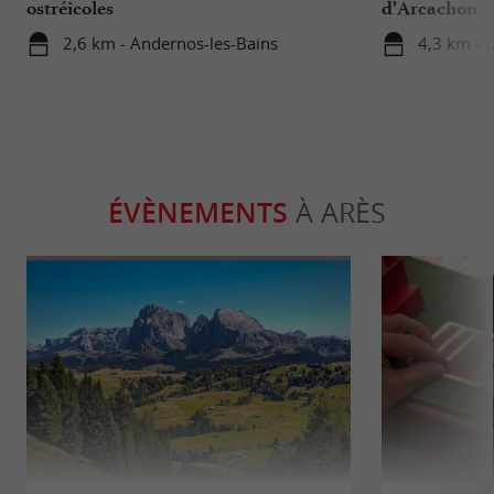
ostréicoles
d’Arcachon
2,6 km - Andernos-les-Bains
4,3 km - 
ÉVÈNEMENTS
À ARÈS