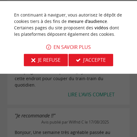
Camping familial très agréable et calme. Très bien
situé egalement pour profiter des beautés du
En continuant à naviguer, vous autorisez le dépôt de
bassin. Nous y reviendrons avec grand plaisir !
cookies tiers à des fins de
mesure d'audience
.
LIRE L'AVIS COMPLET
Certaines pages du site proposent des
vidéos
dont
les plateformes déposent également des cookies.
EN SAVOIR PLUS
"Je recommande"
Avis publié par Cecile G le 12/09/2025
JE REFUSE
J'ACCEPTE
Très bonne semaine de vacances dans ce camping.
Camping calme est reposant 😌. Je recommande
cette endroit pour couper du train-train du
quotidien.
LIRE L'AVIS COMPLET
"Je recommande !!"
Avis publié par Wilfrid C le 17/08/2025
Bonjour, Une semaine très agréable passée au