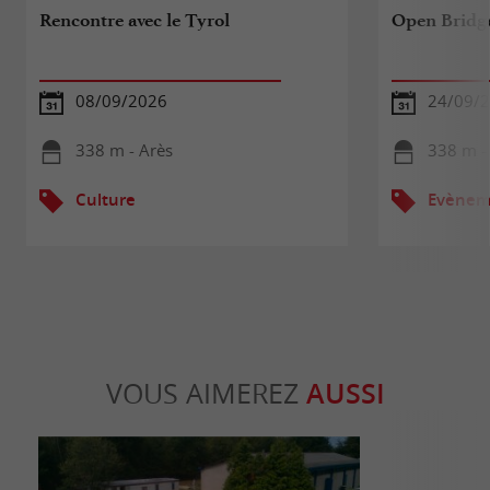
Rencontre avec le Tyrol
Open Bridg
08/09/2026
24/09/
338 m - Arès
338 m -
Culture
Evèneme
VOUS AIMEREZ
AUSSI