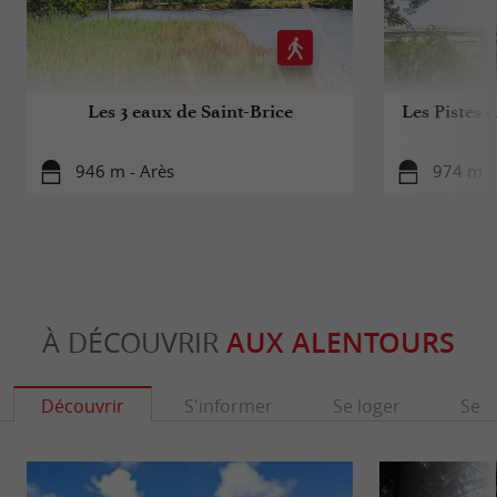
Les 3 eaux de Saint-Brice
Les Pistes 
946 m - Arès
974 m -
À DÉCOUVRIR
AUX ALENTOURS
Découvrir
S'informer
Se loger
Se r