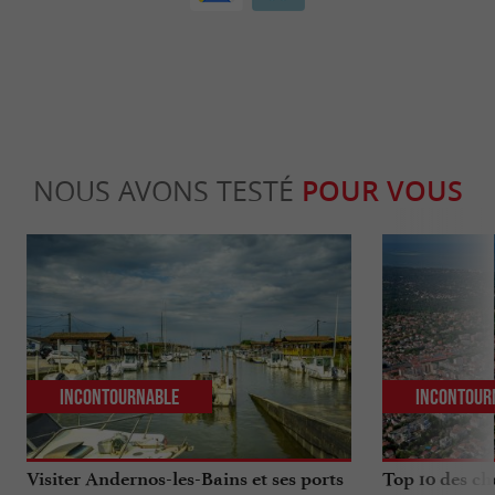
NOUS AVONS TESTÉ
POUR VOUS
Incontournable
Incontour
Visiter Andernos-les-Bains et ses ports
Top 10 des ch