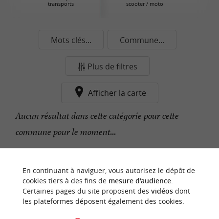
transports
scooter / moto
Mots clés...
Commune...
Plus de filtres
Afficher la carte
Aucun résultat dans cette catégorie pour cette
commune pour le moment...
n
o
t
e
c
o
u
p
e
c
o
e
u
En continuant à naviguer, vous autorisez le dépôt de
r
d
r
cookies tiers à des fins de
mesure d'audience
.
Certaines pages du site proposent des
vidéos
dont
les plateformes déposent également des cookies.