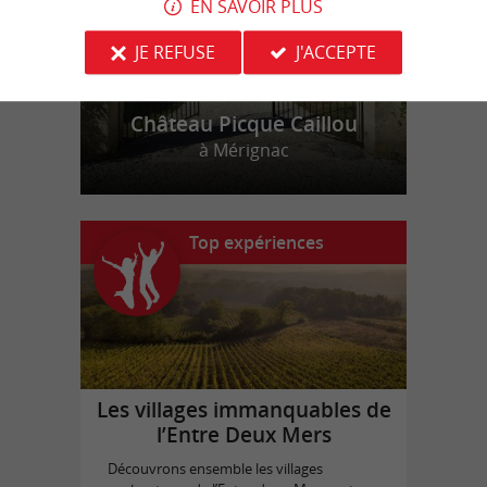
EN SAVOIR PLUS
JE REFUSE
J'ACCEPTE
Château Picque Caillou
à Mérignac
Top expériences
Les villages immanquables de
l’Entre Deux Mers
Découvrons ensemble les villages