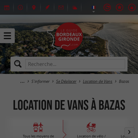
S'informer
Se Déplacer
Location de Vans
Bazas
Location de Vans à Bazas
Tous les moyens de
Location de vélo /
Location d