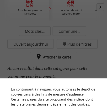
Tous les moyens de
Location de vélo /
Location d
transports
scooter / moto
Mots clés...
Commune...
Ouvert aujourd'hui
Plus de filtres
Afficher la carte
Aucun résultat dans cette catégorie pour cette
commune pour le moment...
En continuant à naviguer, vous autorisez le dépôt de
n
o
t
e
c
o
u
p
e
c
o
e
u
cookies tiers à des fins de
mesure d'audience
.
r
d
r
Certaines pages du site proposent des
vidéos
dont
les plateformes déposent également des cookies.