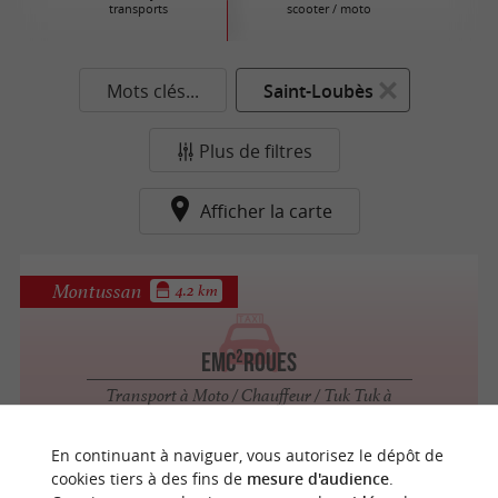
transports
scooter / moto
Mots clés...
Saint-Loubès
Plus de filtres
Afficher la carte
Montussan
4.2 km
Emc²Roues
Transport à Moto / Chauffeur / Tuk Tuk à
Montussan
En continuant à naviguer, vous autorisez le dépôt de
cookies tiers à des fins de
mesure d'audience
.