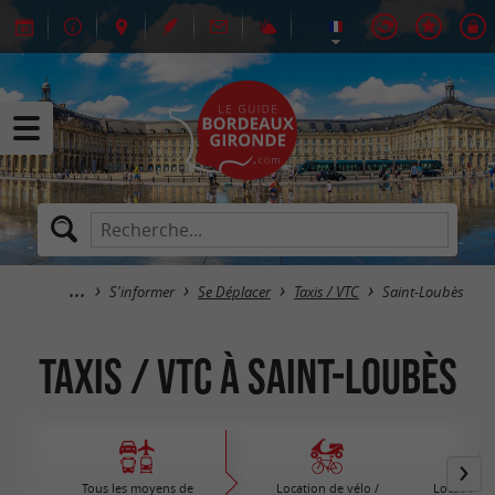
S'informer
Se Déplacer
Taxis / VTC
Saint-Loubès
Taxis / VTC à Saint-Loubès
Tous les moyens de
Location de vélo /
Location d