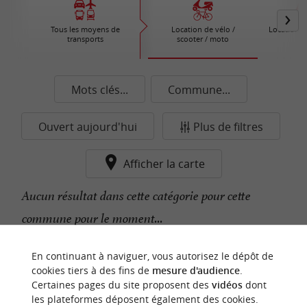
Tous les moyens de
Location de vélo /
Location d
transports
scooter / moto
Mots clés...
Commune...
Ouvert aujourd'hui
Plus de filtres
Afficher la carte
Aucun résultat dans cette catégorie pour cette
commune pour le moment...
En continuant à naviguer, vous autorisez le dépôt de
n
o
t
e
c
o
u
p
e
c
o
e
u
cookies tiers à des fins de
mesure d'audience
.
r
d
r
Certaines pages du site proposent des
vidéos
dont
les plateformes déposent également des cookies.