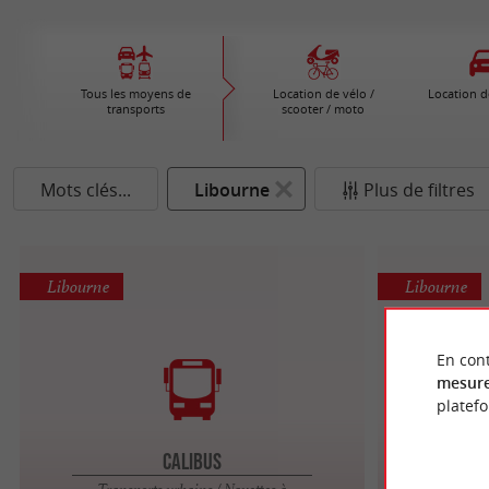
Tous les moyens de
Location de vélo /
Location d
transports
scooter / moto
Mots clés...
Libourne
Plus de filtres
Libourne
Libourne
En cont
mesure
platef
Calibus
Transports urbains / Navettes à