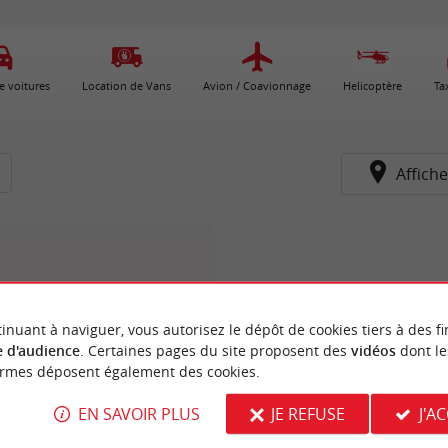
e voitures
Location de Vans
Avion / Coavionnage
Helicoptère
Ta
Affiche
inuant à naviguer, vous autorisez le dépôt de cookies tiers à des fi
 d'audience
. Certaines pages du site proposent des
vidéos
dont le
ormes déposent également des cookies.
EN SAVOIR PLUS
JE REFUSE
J'A
Voyages Vincent