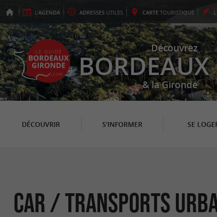
L'
AGENDA
ADRESSES
UTILES
CARTE
TOURISTIQUE
Découvrez
BORDEAUX
& la Gironde
DÉCOUVRIR
S'INFORMER
SE LOGE
Car / Transports urba