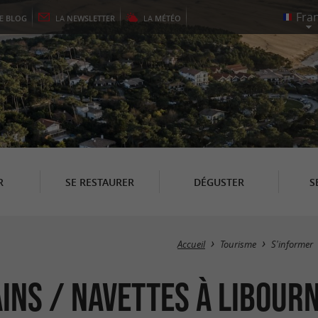
LE
BLOG
LA
NEWSLETTER
LA
MÉTÉO
R
SE RESTAURER
DÉGUSTER
S
Accueil
Tourisme
S'informer
ins / Navettes à Libour