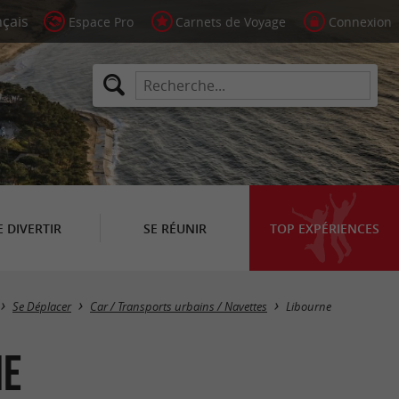
Espace Pro
Carnets de Voyage
Connexion
E DIVERTIR
SE RÉUNIR
TOP EXPÉRIENCES
Masquer la carte
Se Déplacer
Car / Transports urbains / Navettes
Libourne
ne