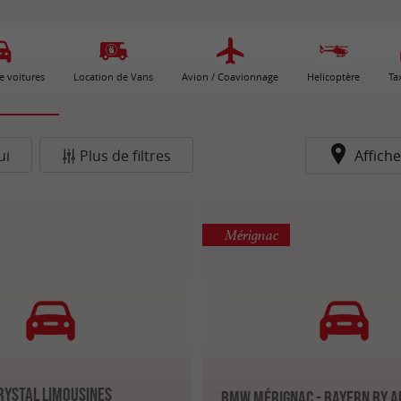
e voitures
Location de Vans
Avion / Coavionnage
Helicoptère
Ta
ui
Plus de filtres
Affiche
Mérignac
rystal limousines
BMW Mérignac - Bayern by 