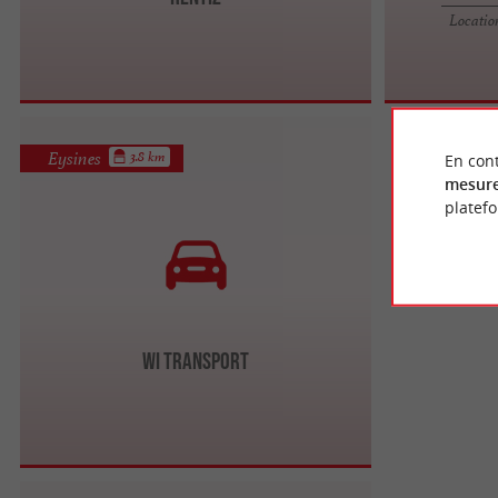
Locatio
Eysines
3.8 km
En cont
mesure
platef
WI Transport