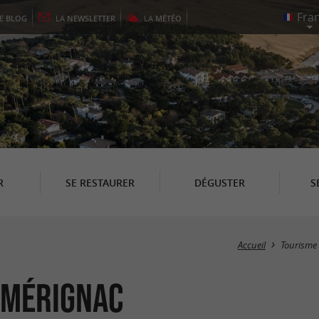
LE
BLOG
LA
NEWSLETTER
LA
MÉTÉO
R
SE RESTAURER
DÉGUSTER
S
Accueil
Tourisme
à Mérignac