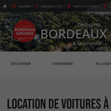
L'
AGENDA
ADRESSES
UTILES
CARTE
TOURISTIQUE
Découvrez
BORDEAUX
& la Gironde
DÉCOUVRIR
S'INFORMER
SE LOGE
Location de voitures 