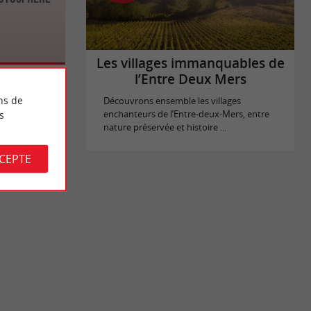
Les villages immanquables de
l’Entre Deux Mers
ns de
Découvrons ensemble les villages
s
enchanteurs de l’Entre-deux-Mers, entre
nature préservée et histoire ...
CCEPTE