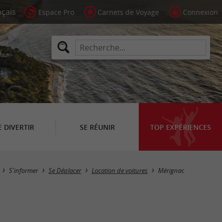
Espace Pro
Carnets de Voyage
Connexion
E DIVERTIR
SE RÉUNIR
TOP EXPÉRIENCES
Masquer la carte
S'informer
Se Déplacer
Location de voitures
Mérignac