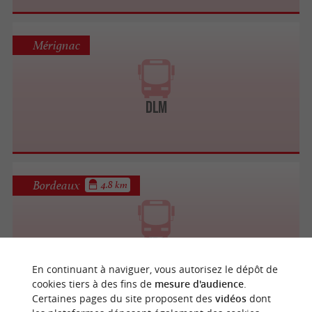
Mérignac
DLM
Bordeaux
4.8 km
TBC
Transports urbains / Navettes à Bordeaux
En continuant à naviguer, vous autorisez le dépôt de
cookies tiers à des fins de
mesure d'audience
.
Certaines pages du site proposent des
vidéos
dont