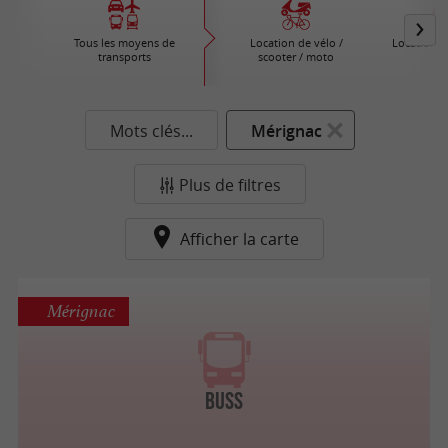
Tous les moyens de
Location de vélo /
Location d
transports
scooter / moto
Mots clés...
Mérignac
Plus de filtres
Afficher la carte
Mérignac
BUSS