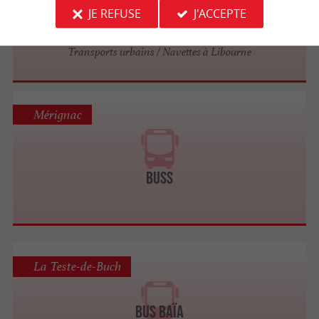
JE REFUSE
J'ACCEPTE
Calibus
Transports urbains / Navettes à Libourne
Mérignac
BUSS
La Teste-de-Buch
Bus BAÏA