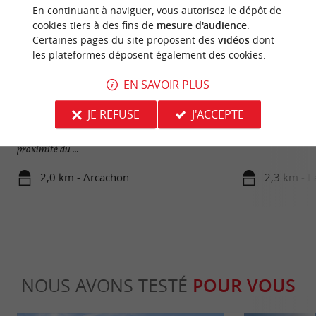
En continuant à naviguer, vous autorisez le dépôt de
cookies tiers à des fins de
mesure d'audience
.
Certaines pages du site proposent des
vidéos
dont
les plateformes déposent également des cookies.
EN SAVOIR PLUS
Plage de l'Aiguillon
Les Prés Salés Ou
JE REFUSE
J'ACCEPTE
Elle se situe à l'est du port d'Arcachon. C'est une
Les Prés Salés du 
plage moins fréquentée, car elle n'est pas à
grands prés salés d
proximité du ...
2,0 km - Arcachon
2,3 km - L
NOUS AVONS TESTÉ
POUR VOUS