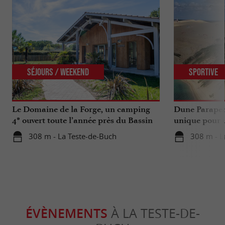
Séjours / Weekend
Sportive
Le Domaine de la Forge, un camping
Dune Parapen
4* ouvert toute l’année près du Bassin
unique pour u
d’Arcachon
Gironde
308 m - La Teste-de-Buch
308 m - L
ÉVÈNEMENTS
À LA TESTE-DE-