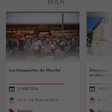
BUCH
Les Guinguettes du Marché
Démasquer 
architectura
21/08/2026
19/08/
22 m - La Teste-de-Buch
84 m - 
Marchés
Patrimo