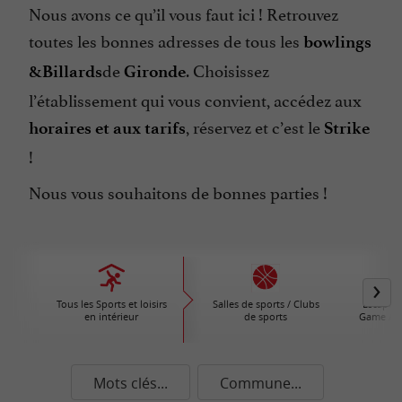
Nous avons ce qu’il vous faut ici ! Retrouvez
toutes les bonnes adresses de tous les
bowlings
de
. Choisissez
&Billards
Gironde
l’établissement qui vous convient, accédez aux
, réservez et c’est le
horaires et aux tarifs
Strike
!
Nous vous souhaitons de bonnes parties !
Tous les Sports et loisirs
Salles de sports / Clubs
Escape G
en intérieur
de sports
Game / A
Mots clés...
Commune...