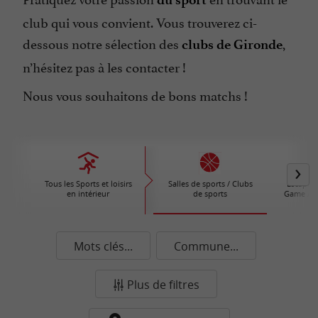
club qui vous convient. Vous trouverez ci-
dessous notre sélection des
,
clubs de Gironde
n’hésitez pas à les contacter !
Nous vous souhaitons de bons matchs !
Tous les Sports et loisirs
Salles de sports / Clubs
Escape G
en intérieur
de sports
Game / A
Mots clés...
Commune...
Plus de filtres