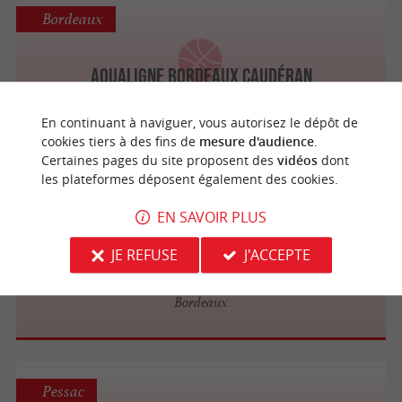
Bordeaux
Aqualigne Bordeaux Caudéran
Salles de sports / Remise en forme à
Bordeaux
En continuant à naviguer, vous autorisez le dépôt de
cookies tiers à des fins de
mesure d'audience
.
Certaines pages du site proposent des
vidéos
dont
les plateformes déposent également des cookies.
Bordeaux
EN SAVOIR PLUS
Magic Form Bordeaux
JE REFUSE
J'ACCEPTE
Salles de sports / Remise en forme à
Bordeaux
Pessac