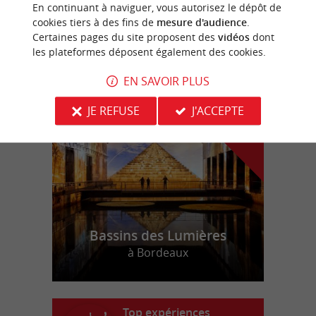
En continuant à naviguer, vous autorisez le dépôt de
Laser Game à Sainte-Eulalie
cookies tiers à des fins de
mesure d'audience
.
Certaines pages du site proposent des
vidéos
dont
les plateformes déposent également des cookies.
n
o
t
e
c
o
u
p
e
c
o
e
u
EN SAVOIR PLUS
r
d
r
JE REFUSE
J'ACCEPTE
Bassins des Lumières
à Bordeaux
Top expériences