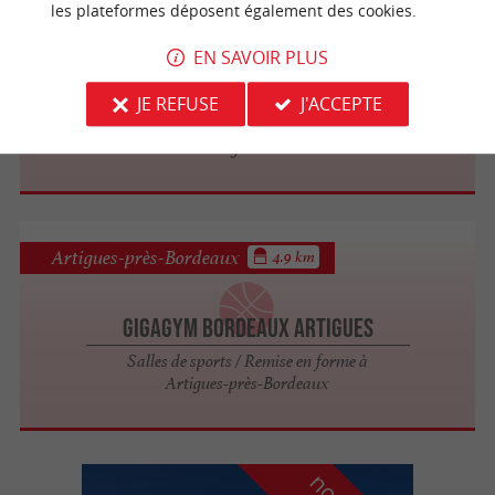
les plateformes déposent également des cookies.
Sainte-Eulalie
EN SAVOIR PLUS
JE REFUSE
J'ACCEPTE
KP karaoké
Bowling & Billards
Artigues-près-Bordeaux
4.9 km
GIGAGYM Bordeaux Artigues
Salles de sports / Remise en forme à
Artigues-près-Bordeaux