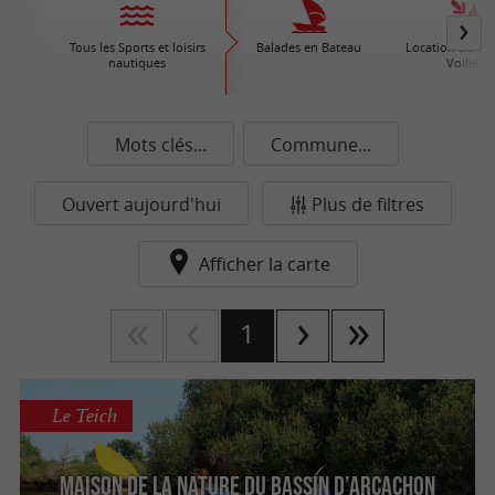
Tous les Sports et loisirs
Balades en Bateau
Location de Bat
nautiques
Voiliers
Mots clés...
Commune...
Ouvert aujourd'hui
Plus de filtres
Afficher la carte
1
Le Teich
Maison de la Nature du Bassin d’Arcachon