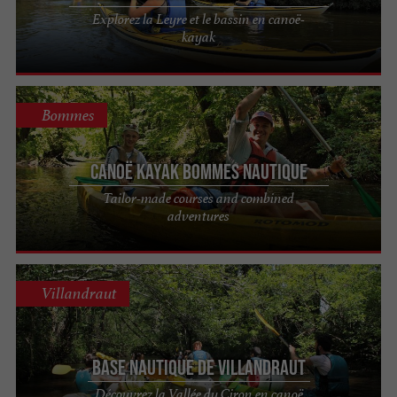
Explorez la Leyre et le bassin en canoë-
kayak
Bommes
Canoë Kayak Bommes Nautique
Tailor-made courses and combined
adventures
Villandraut
Base nautique de Villandraut
Découvrez la Vallée du Ciron en canoë