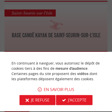
Saint-Seurin-sur-l'Isle
Base canoë kayak de Saint-Seurin-sur-l'Isle
Mouliets-et-Villemartin
En continuant à naviguer, vous autorisez le dépôt de
cookies tiers à des fins de
mesure d'audience
.
Certaines pages du site proposent des
vidéos
dont
les plateformes déposent également des cookies.
Base de Sports et Loisirs de La Cadie
EN SAVOIR PLUS
JE REFUSE
J'ACCEPTE