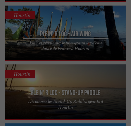
Hourtin
Plein' R Loc - Air Wing
Voile et régate sur le plus grand lac d'eau
douce de France à Hourtin
Hourtin
Plein' R Loc - Stand-Up Paddle
Découvrez les Stand-Up Paddles géants à
Hourtin