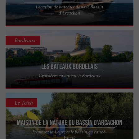
Location de bateaux dans le Bassin
d'Arcachon
Bordeaux
Les Bateaux Bordelais
Croisières en bateau à Bordeaux
Le Teich
Maison de la Nature du Bassin d’Arcachon
Explorez la Leyre et le bassin en canoë-
kayak