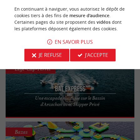
Lège-Cap-Ferret
En continuant à naviguer, vous autorisez le dépôt de
cookies tiers à des fins de
mesure d'audience
.
Certaines pages du site proposent des
vidéos
dont
Bat Express
les plateformes déposent également des cookies.
Bateau-taxi privé sur le Bassin d’Arcachon
EN SAVOIR PLUS
JE REFUSE
J'ACCEPTE
Lège-Cap-Ferret
Bat Express
Une escapade nautique sur le Bassin
d'Arcachon avec Skipper Privé
Bazas