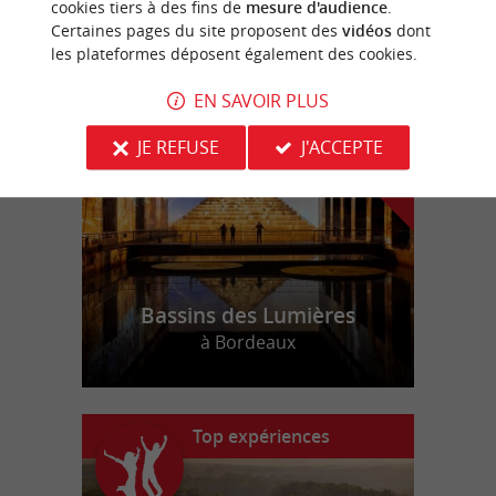
cookies tiers à des fins de
mesure d'audience
.
Certaines pages du site proposent des
vidéos
dont
les plateformes déposent également des cookies.
n
o
t
e
c
o
u
p
e
c
o
e
u
r
d
r
EN SAVOIR PLUS
JE REFUSE
J'ACCEPTE
Bassins des Lumières
à Bordeaux
Top expériences