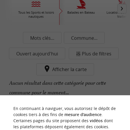
Tous les Sports et loisirs
Balades en Bateau
Location de Bat
nautiques
Voiliers
Mots clés...
Commune...
Ouvert aujourd'hui
Plus de filtres
Afficher la carte
Aucun résultat dans cette catégorie pour cette
commune pour le moment...
En continuant à naviguer, vous autorisez le dépôt de
n
o
t
e
c
o
u
p
e
c
o
e
u
cookies tiers à des fins de
mesure d'audience
.
r
d
r
Certaines pages du site proposent des
vidéos
dont
les plateformes déposent également des cookies.