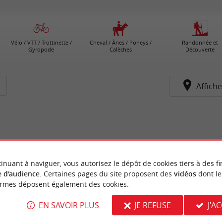
Vélo / VTT / Trottinette /
Cheval / Ânes / Poneys /
Randonnée et
Gyropode
Calèches
Découverte
Affiche
inuant à naviguer, vous autorisez le dépôt de cookies tiers à des fi
 d'audience
. Certaines pages du site proposent des
vidéos
dont le
ormes déposent également des cookies.
EN SAVOIR PLUS
JE REFUSE
J'A