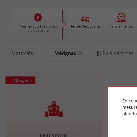
Tous les Sports et loisirs
Ferme Découverte
Parcs à thèmes
pleine nature
Mots clés...
Mérignac
Plus de filtres
Mérignac
En cont
mesure
platef
Kart System