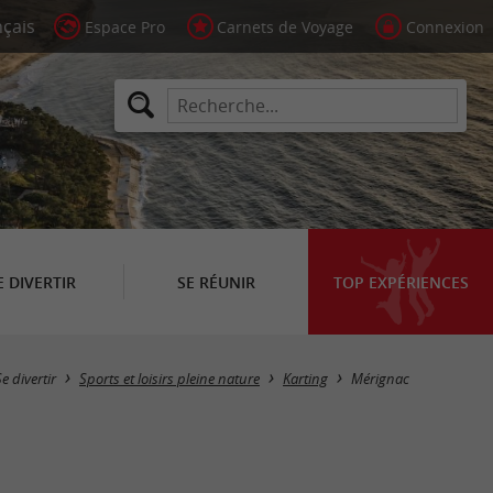
Espace Pro
Carnets de Voyage
Connexion
E DIVERTIR
SE RÉUNIR
TOP EXPÉRIENCES
Masquer la carte
Se divertir
Sports et loisirs pleine nature
Karting
Mérignac