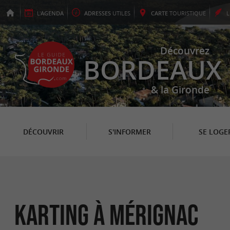
L'
AGENDA
ADRESSES
UTILES
CARTE
TOURISTIQUE
Découvrez
BORDEAUX
& la Gironde
DÉCOUVRIR
S'INFORMER
SE LOGE
Karting à Mérignac