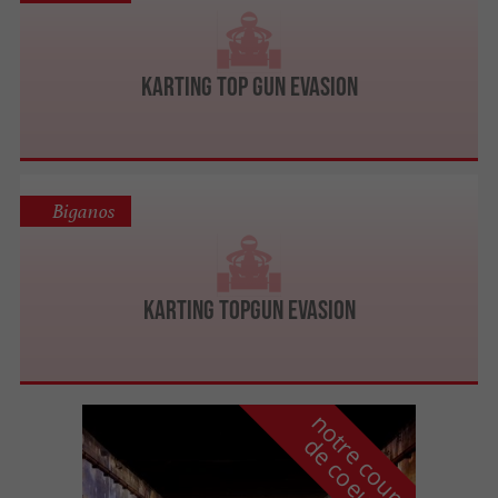
Karting Top Gun Evasion
Biganos
Karting TopGun Evasion
n
o
t
e
c
o
u
p
e
c
o
e
u
r
d
r