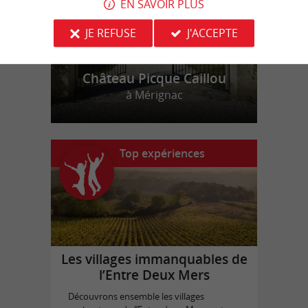
EN SAVOIR PLUS
JE REFUSE
J'ACCEPTE
Château Picque Caillou
à Mérignac
Top expériences
Les villages immanquables de
l’Entre Deux Mers
Découvrons ensemble les villages