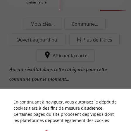
pleine nature
Mots clés...
Commune...
Ouvert aujourd'hui
Plus de filtres
Afficher la carte
Aucun résultat dans cette catégorie pour cette
commune pour le moment...
n
o
t
e
c
o
u
p
e
c
o
e
u
En continuant à naviguer, vous autorisez le dépôt de
r
d
r
cookies tiers à des fins de
mesure d'audience
.
Certaines pages du site proposent des
vidéos
dont
les plateformes déposent également des cookies.