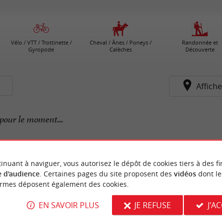
Vélo / VTT / Trottinette /
Cheval / Ânes / Poneys /
Randonnée et
Gyropode
Calèches
Découverte
s
Affiche
pour le moment...
inuant à naviguer, vous autorisez le dépôt de cookies tiers à des fi
 d'audience
. Certaines pages du site proposent des
vidéos
dont le
ormes déposent également des cookies.
EN SAVOIR PLUS
JE REFUSE
J'A