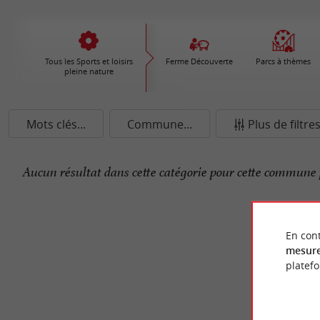
Tous les Sports et loisirs
Ferme Découverte
Parcs à thèmes
pleine nature
Mots clés...
Commune...
Plus de filtre
Aucun résultat dans cette catégorie pour cette commune 
En cont
mesure
platef