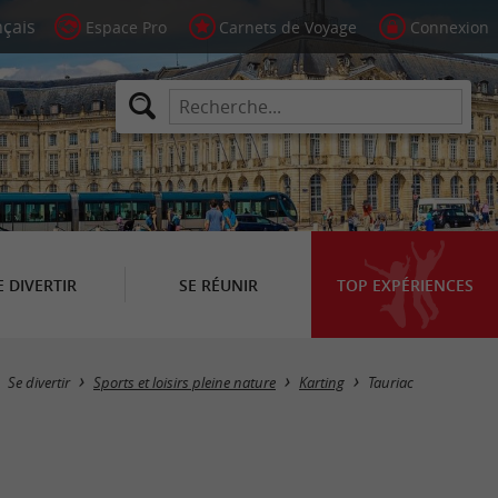
Espace Pro
Carnets de Voyage
Connexion
E DIVERTIR
SE RÉUNIR
TOP EXPÉRIENCES
Masquer la carte
Se divertir
Sports et loisirs pleine nature
Karting
Tauriac