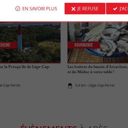
EN SAVOIR PLUS
JE REFUSE
J'A
eekend
Gourmande
r la Presqu'île de Lège-Cap-
Les huîtres du bassin d’Arcachon,
et du Médoc à votre table !
ge-Cap-Ferret
3,4 km - Lège-Cap-Ferret