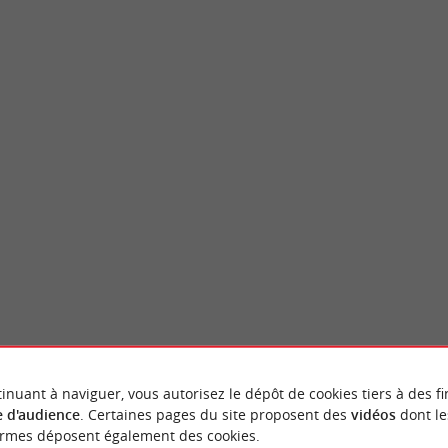
e
Domaine de Saint-Brice
de Saint-Brice, donne sur un bassin
Le Domaine de Saint-Brice est aussi appelé
 pour permettre la baignade, même à ...
eaux. À cheval sur les communes d’Arès et ...
ès
1,8 km - Arès
inuant à naviguer, vous autorisez le dépôt de cookies tiers à des fi
NOUS AVONS TESTÉ
POUR VOU
 d'audience
. Certaines pages du site proposent des
vidéos
dont le
ormes déposent également des cookies.