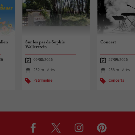
alien
Sur les pas de Sophie
Concert
Wallerstein
26
09/08/2026
27/09/2026
252 m - Arès
258 m - Arès
Patrimoine
Concerts