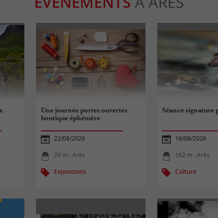
ÉVÈNEMENTS
À ARÈS
a
Une journée portes ouvertes
Séance signature 
boutique éphémère
22/08/2026
16/08/2026
29 m - Arès
162 m - Arès
Expositions
Culture