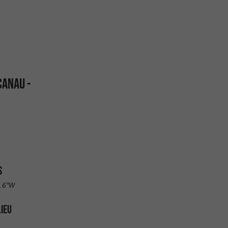
CANAU -
S
1.6"W
LIEU