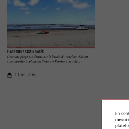
Plage sur le bassin d'Arès
Plage de Saint Bric
C'est une plage qui donne sur le bassin d'Arcachon. Elle est
La plage du bassin 
aussi appelée la plage du Triangle Pereire. Il y a de ...
artificiel, aménagé
1,1 km - Arès
1,8 km - Ar
En cont
mesure
platef