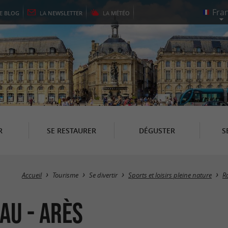
LE
BLOG
LA
NEWSLETTER
LA
MÉTÉO
R
SE RESTAURER
DÉGUSTER
S
Accueil
Tourisme
Se divertir
Sports et loisirs pleine nature
R
au - Arès