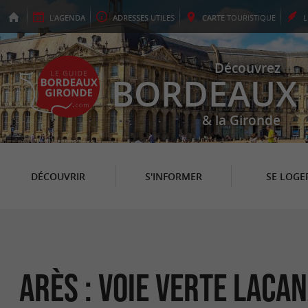
L'
AGENDA
ADRESSES
UTILES
CARTE
TOURISTIQUE
Découvrez
BORDEAUX
& la Gironde
DÉCOUVRIR
S'INFORMER
SE LOGE
Arès : Voie Verte Lacan