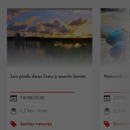
Les pieds dans l'eau à marée haute
Naturaliste
14/08/2026
23/09/
1,2 km - Arès
2,9 km -
Sorties natures
Sorties