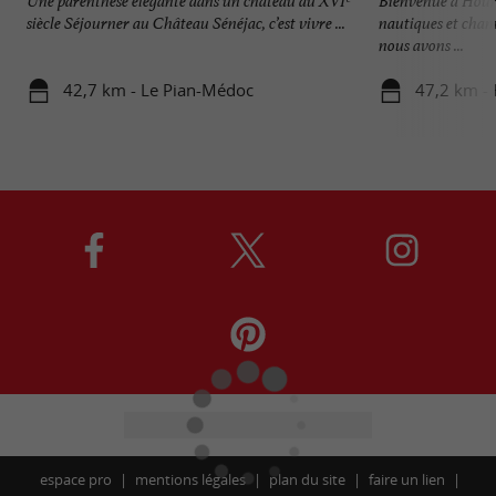
Une parenthèse élégante dans un château du XVIᵉ
Bienvenue à Hourt
siècle Séjourner au Château Sénéjac, c’est vivre ...
nautiques et chamb
nous avons ...
42,7 km - Le Pian-Médoc
47,2 km - 
espace pro
mentions légales
plan du site
faire un lien