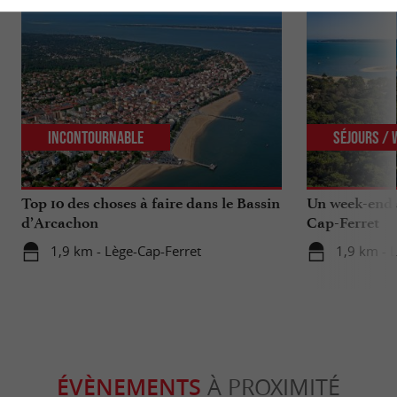
Incontournable
Séjours /
Top 10 des choses à faire dans le Bassin
Un week-end s
d’Arcachon
Cap-Ferret
1,9 km - Lège-Cap-Ferret
1,9 km - 
ÉVÈNEMENTS
À PROXIMITÉ