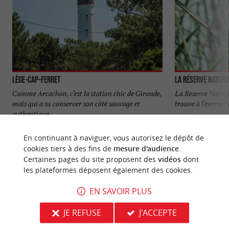
Lège-Cap-Ferret
Comme Arcachon, c’est la station chic de Gironde,
La Réserve Naturel
mais qui a su conserver son côté sauvage et
trouve à l’entrée d
authentique, ...
1,9 km - Lège-Cap-Ferret
3,0 km - L
En continuant à naviguer, vous autorisez le dépôt de
cookies tiers à des fins de
mesure d'audience
.
Certaines pages du site proposent des
vidéos
dont
les plateformes déposent également des cookies.
EN SAVOIR PLUS
NOUS AVONS TESTÉ
POUR VOUS
JE REFUSE
J'ACCEPTE