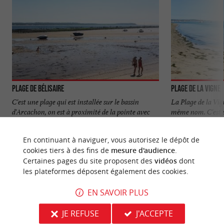
Plage de Bélisaire
Plage de la Vigne
C'est une plage qui est installée sur le bassin
La Plage de la Vig
d'Arcachon, on est à proximité de la pointe avec
même nom. C'est un
son phare et on ...
au bord du ...
En continuant à naviguer, vous autorisez le dépôt de
458 m - Lège-Cap-Ferret
1,5 km - L
cookies tiers à des fins de
mesure d'audience
.
Certaines pages du site proposent des
vidéos
dont
les plateformes déposent également des cookies.
EN SAVOIR PLUS
JE REFUSE
J'ACCEPTE
NOUS AVONS TESTÉ
POUR VOUS