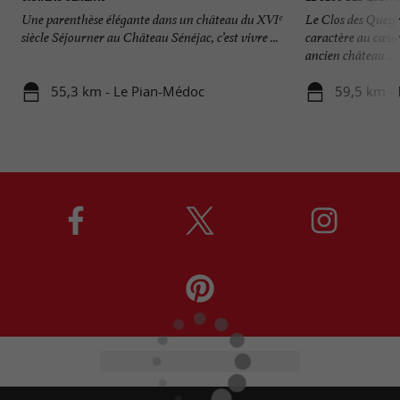
Une parenthèse élégante dans un château du XVIᵉ
Le Clos des Queyr
siècle Séjourner au Château Sénéjac, c’est vivre ...
caractère au cœur
ancien château ...
55,3 km - Le Pian-Médoc
59,5 km -