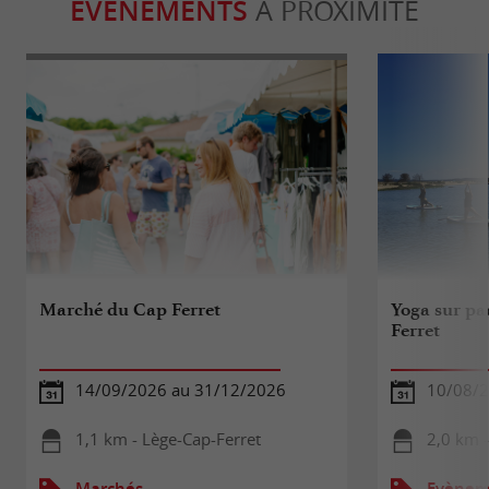
ÉVÈNEMENTS
À PROXIMITÉ
Marché du Cap Ferret
Yoga sur pa
Ferret
14/09/2026 au 31/12/2026
10/08/
1,1 km - Lège-Cap-Ferret
2,0 km -
Marchés
Evèneme