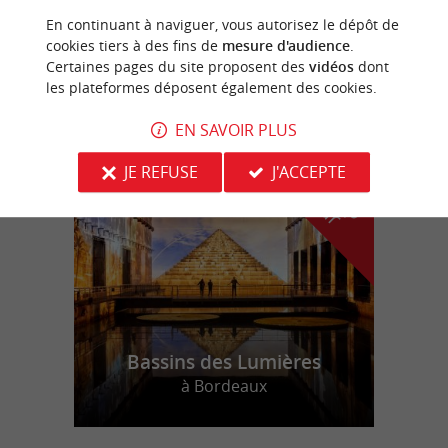
En continuant à naviguer, vous autorisez le dépôt de
Le Point d'Orgue
cookies tiers à des fins de
mesure d'audience
.
Certaines pages du site proposent des
vidéos
dont
les plateformes déposent également des cookies.
EN SAVOIR PLUS
n
o
t
e
c
o
u
p
e
c
o
e
u
r
d
r
JE REFUSE
J'ACCEPTE
Bassins des Lumières
à Bordeaux