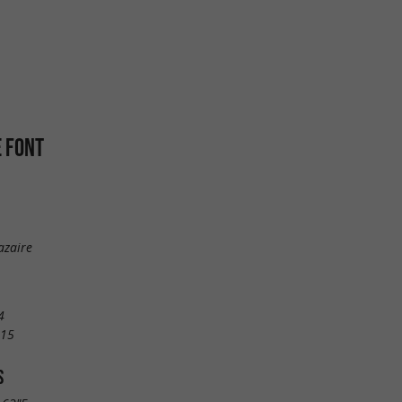
 FONT
azaire
4
 15
S