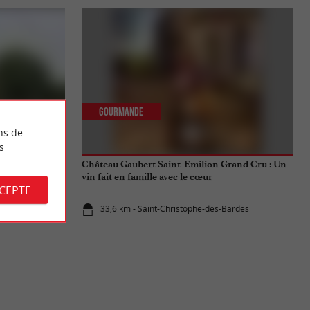
Gourmande
ns de
s
Château Gaubert Saint-Emilion Grand Cru : Un
vin fait en famille avec le cœur
CCEPTE
33,6 km - Saint-Christophe-des-Bardes