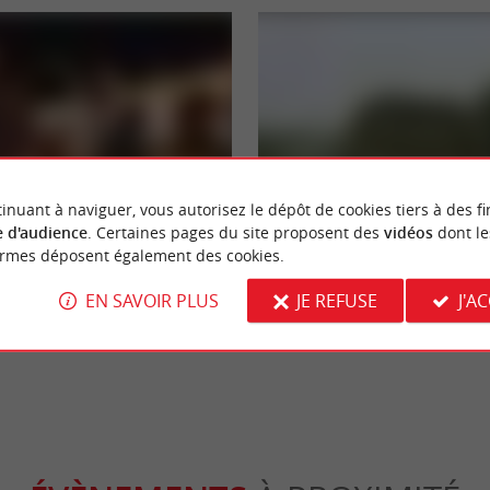
Culturelle
inuant à naviguer, vous autorisez le dépôt de cookies tiers à des fi
 d'audience
. Certaines pages du site proposent des
vidéos
dont le
ormes déposent également des cookies.
Castillon : Spectacle historique son
Castillon-la-Bataille
 Gironde
EN SAVOIR PLUS
JE REFUSE
J'A
stillon-la-Bataille
26,9 km - Castillon-la-Bataille