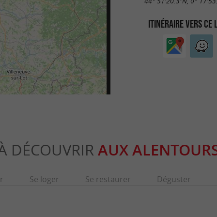
44° 51'20.3"N, 0° 17'53
ITINÉRAIRE VERS CE 
À DÉCOUVRIR
AUX ALENTOUR
r
Se loger
Se restaurer
Déguster