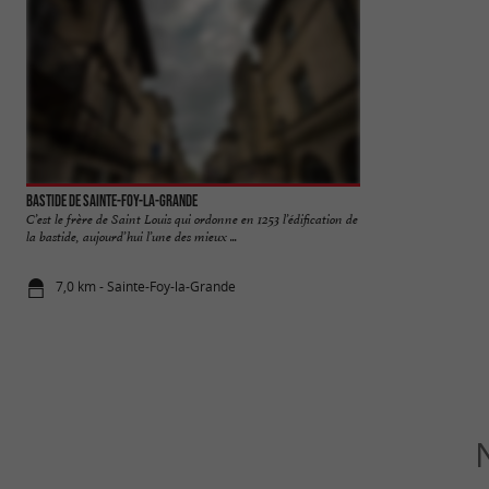
Bastide de Sainte-Foy-la-Grande
Château de Gageac
C’est le frère de Saint Louis qui ordonne en 1253 l’édification de
Le Château de Gage
la bastide, aujourd’hui l’une des mieux ...
Bergeracois. Il se t
7,0 km - Sainte-Foy-la-Grande
7,2 km - Cas