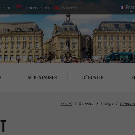
LE
BLOG
LA
NEWSLETTER
LA
MÉTÉO
R
SE RESTAURER
DÉGUSTER
S
Accueil
Tourisme
Se loger
Chambre
nt