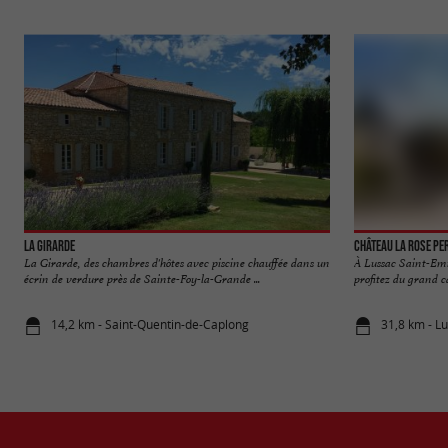
La Girarde
Château La Rose Pe
La Girarde, des chambres d'hôtes avec piscine chauffée dans un
À Lussac Saint-Emi
écrin de verdure près de Sainte-Foy-la-Grande ...
profitez du grand ca
14,2 km - Saint-Quentin-de-Caplong
31,8 km - L