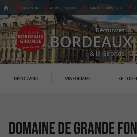
L'
AGENDA
ADRESSES
UTILES
CARTE
TOURISTIQUE
Découvrez
BORDEAUX
& la Gironde
DÉCOUVRIR
S'INFORMER
SE LOGE
Domaine de Grande Fo