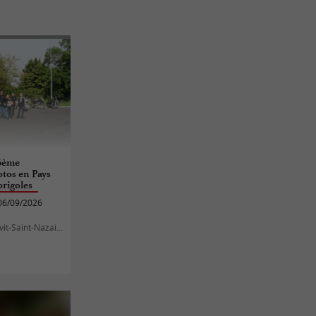
16ème
tos en Pays
origoles
06/09/2026
it-Saint-Nazaire