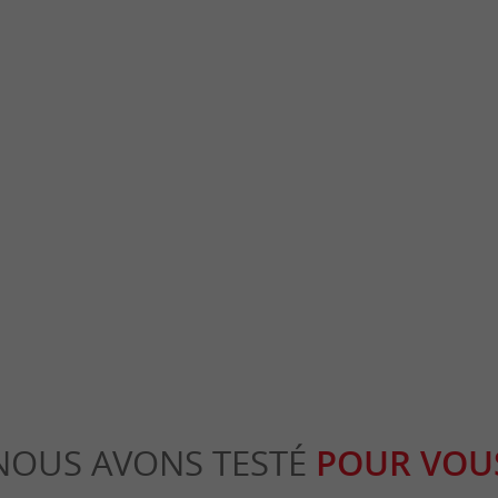
Château Pierrail
ac est un imposant château fort du
Le Château Pierral est un domaine viticole
rouve sur la commune de ...
Margueron, aux confins de la Gironde, près d
tillon-la-Bataille
8,2 km - Margueron
NOUS AVONS TESTÉ
POUR VOU