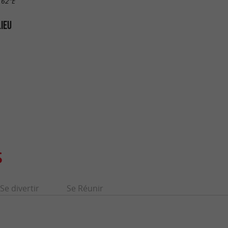
.62"E
LIEU
S
Se divertir
Se Réunir