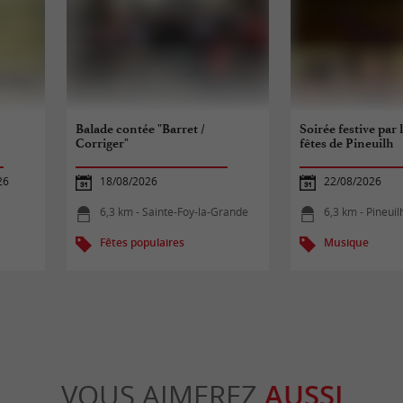
Balade contée "Barret /
Soirée festive par
Corriger"
fêtes de Pineuilh
26
18/08/2026
22/08/2026
6,3 km - Sainte-Foy-la-Grande
6,3 km - Pineuil
Fêtes populaires
Musique
VOUS AIMEREZ
AUSSI