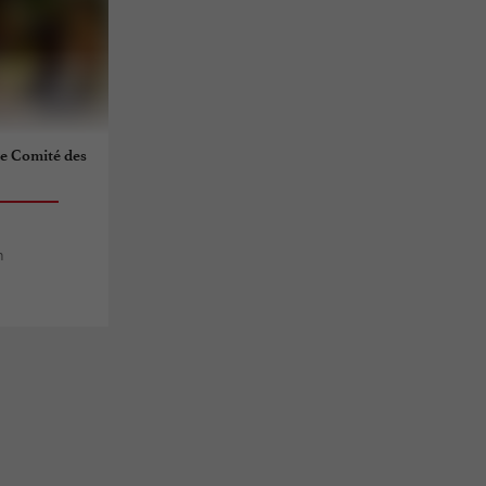
 le Comité des
h