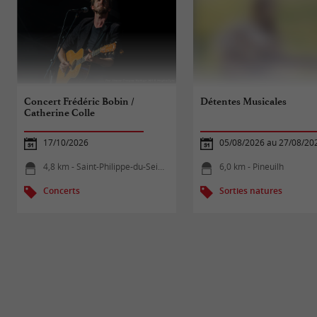
Concert Frédéric Bobin /
Détentes Musicales
Catherine Colle
17/10/2026
05/08/2026 au 27/08/20
4,8 km - Saint-Philippe-du-Seignal
6,0 km - Pineuilh
Concerts
Sorties natures