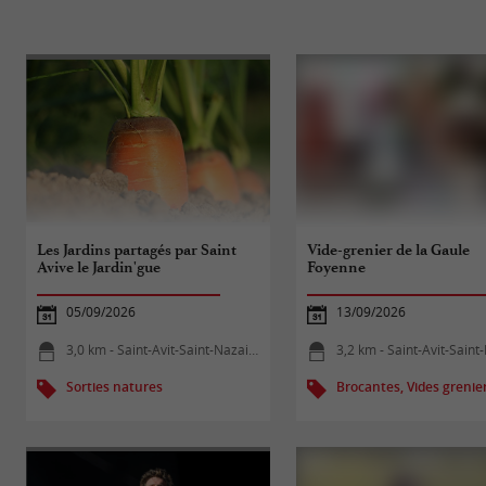
Les Jardins partagés par Saint
Vide-grenier de la Gaule
Avive le Jardin'gue
Foyenne
05/09/2026
13/09/2026
3,0 km - Saint-Avit-Saint-Nazaire
3,2 km - Saint-Avit-Saint-N
Sorties natures
Brocantes, Vides grenie