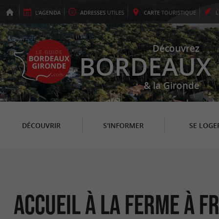
L'
AGENDA
ADRESSES
UTILES
CARTE
TOURISTIQUE
Découvrez
BORDEAUX
& la Gironde
DÉCOUVRIR
S'INFORMER
SE LOGE
Accueil à la ferme à F