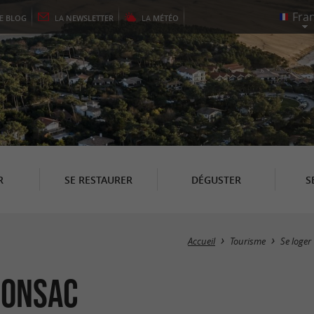
LE
BLOG
LA
NEWSLETTER
LA
MÉTÉO
R
SE RESTAURER
DÉGUSTER
S
Accueil
Tourisme
Se loger
ronsac