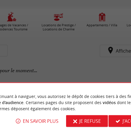
lages de Vacances /
Locations de Prestige /
Appartements / Villa
Lo
sidences Tourisme
Locations de Charme
s
Affiche
pour le moment...
inuant à naviguer, vous autorisez le dépôt de cookies tiers à des fi
 d'audience
. Certaines pages du site proposent des
vidéos
dont le
ormes déposent également des cookies.
EN SAVOIR PLUS
JE REFUSE
J'A