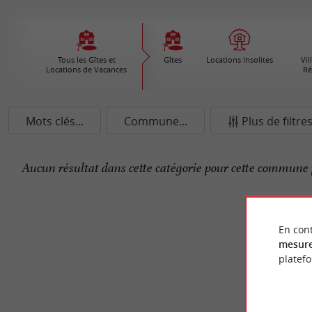
Tous les Gîtes et
Gîtes
Locations Insolites
Vil
Locations de Vacances
Ré
Mots clés...
Commune...
Plus de filtre
Aucun résultat dans cette catégorie pour cette commune 
En cont
mesure
platef