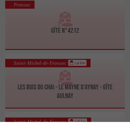
Fronsac
Gîte n°4212
Saint-Michel-de-Fronsac
1.9 km
Les Buis du Chai - Le Mayne d'Aynay - Gîte
Aulnay
Saint-Michel-de-Fronsac
2.6 km