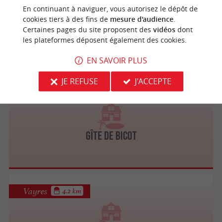
En continuant à naviguer, vous autorisez le dépôt de
cookies tiers à des fins de
mesure d'audience
.
Gîte Nature et Vigne
Certaines pages du site proposent des
vidéos
dont
les plateformes déposent également des cookies.
EN SAVOIR PLUS
JE REFUSE
J'ACCEPTE
Saint-Aignan
3.9 km
Gîte de Bicot
Vayres
4.2 km