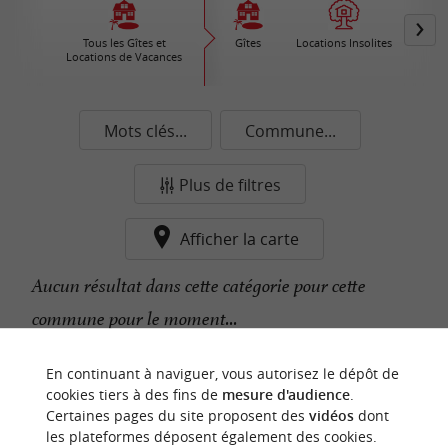
Tous les Gîtes et
Gîtes
Locations Insolites
Vil
Locations de Vacances
Ré
Mots clés...
Commune...
Plus de filtres
Afficher la carte
Aucun résultat dans cette catégorie pour cette
commune pour le moment...
En continuant à naviguer, vous autorisez le dépôt de
n
o
t
e
c
o
u
p
e
c
o
e
u
cookies tiers à des fins de
mesure d'audience
.
r
d
r
Certaines pages du site proposent des
vidéos
dont
les plateformes déposent également des cookies.