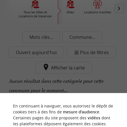
Tous les Gîtes et
Gîtes
Locations Insolites
Vil
Locations de Vacances
Ré
Mots clés...
Commune...
Ouvert aujourd'hui
Plus de filtres
Afficher la carte
Aucun résultat dans cette catégorie pour cette
commune pour le moment...
En continuant à naviguer, vous autorisez le dépôt de
n
o
t
e
c
o
u
p
e
c
o
e
u
cookies tiers à des fins de
mesure d'audience
.
r
d
r
Certaines pages du site proposent des
vidéos
dont
les plateformes déposent également des cookies.