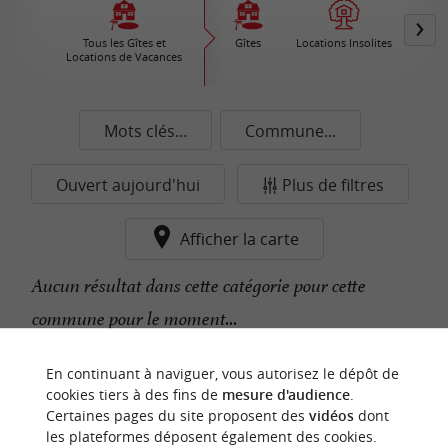
Tous les Gîtes et
Gîtes
Locations Insolites
Vil
Locations de Vacances
Ré
Mots clés...
Commune...
Ouvert aujourd'hui
Plus de filtres
Afficher la carte
Aucun résultat dans cette catégorie pour cette
commune pour le moment...
En continuant à naviguer, vous autorisez le dépôt de
n
o
t
e
c
o
u
p
e
c
o
e
u
cookies tiers à des fins de
mesure d'audience
.
r
d
r
Certaines pages du site proposent des
vidéos
dont
les plateformes déposent également des cookies.