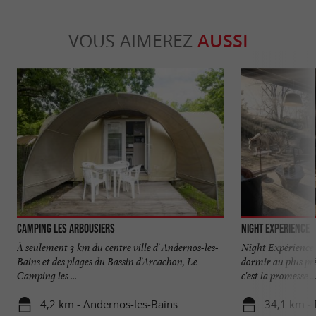
VOUS AIMEREZ
AUSSI
Camping Les Arbousiers
Night Experience
À seulement 3 km du centre ville d' Andernos-les-
Night Expérience 
Bains et des plages du Bassin d'Arcachon, Le
dormir au plus prè
Camping les ...
c'est la promesse ..
4,2 km - Andernos-les-Bains
34,1 km - 