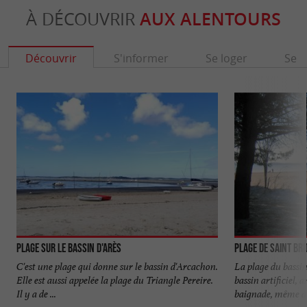
À DÉCOUVRIR
AUX ALENTOURS
Découvrir
S'informer
Se loger
Se r
Plage sur le bassin d'Arès
Plage de Saint Bri
C'est une plage qui donne sur le bassin d'Arcachon.
La plage du bassi
Elle est aussi appelée la plage du Triangle Pereire.
bassin artificiel,
Il y a de ...
baignade, même à .