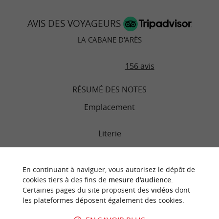
en famille à vos enfants.
AVIS DES VOYAGEURS
LA CABANE D'ARÈS
156 avis
RÉSUMÉ DES NOTES
Emplacement
Literie
Chambres
En continuant à naviguer, vous autorisez le dépôt de
cookies tiers à des fins de
mesure d'audience
.
Service
Certaines pages du site proposent des
vidéos
dont
les plateformes déposent également des cookies.
Qualité/prix