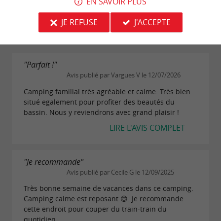
EN SAVOIR PLUS
Propreté
JE REFUSE
J'ACCEPTE
"Parfait !"
Avis publié par Vargues V le 12/07/2026
Camping familial très agréable et calme. Très bien
situé egalement pour profiter des beautés du
bassin. Nous y reviendrons avec grand plaisir !
LIRE L'AVIS COMPLET
"Je recommande"
Avis publié par Cecile G le 12/09/2025
Très bonne semaine de vacances dans ce camping.
Camping calme est reposant 😌. Je recommande
cette endroit pour couper du train-train du
quotidien.