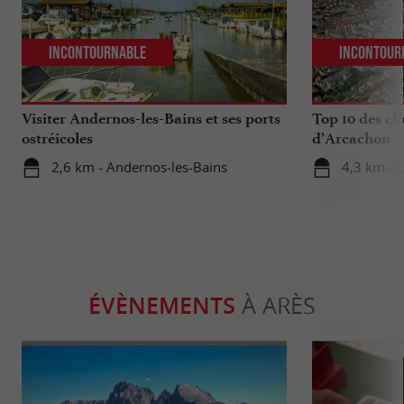
Incontournable
Incontour
Visiter Andernos-les-Bains et ses ports
Top 10 des ch
ostréicoles
d’Arcachon
2,6 km - Andernos-les-Bains
4,3 km - 
ÉVÈNEMENTS
À ARÈS