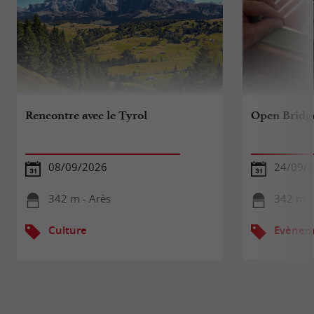
Rencontre avec le Tyrol
Open Bridg
08/09/2026
24/09/
342 m - Arès
342 m -
Culture
Evèneme