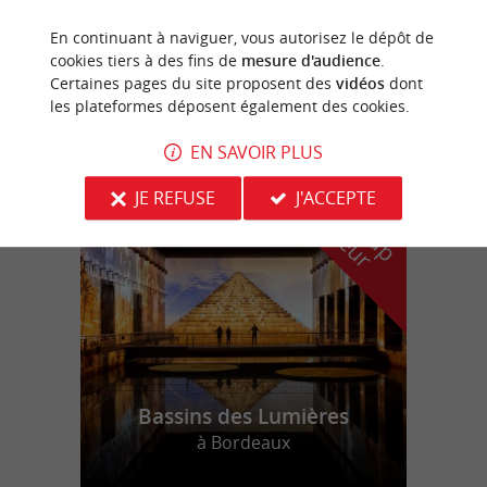
Domaine EcÔtelia
En continuant à naviguer, vous autorisez le dépôt de
cookies tiers à des fins de
mesure d'audience
.
Hôtel écologique et insolite près de Sauternes
Certaines pages du site proposent des
vidéos
dont
les plateformes déposent également des cookies.
EN SAVOIR PLUS
n
o
t
e
c
o
u
p
e
c
o
e
u
JE REFUSE
J'ACCEPTE
r
d
r
Bassins des Lumières
à Bordeaux