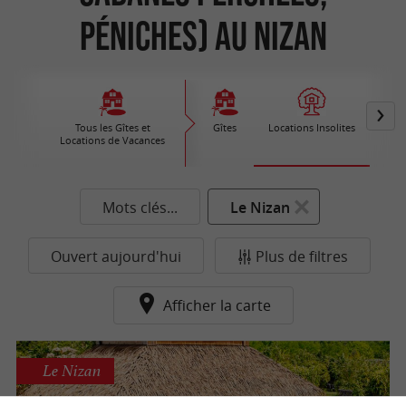
Péniches) au Nizan
Tous les Gîtes et
Gîtes
Locations Insolites
Vil
Locations de Vacances
Ré
Mots clés...
Le Nizan
Ouvert aujourd'hui
Plus de filtres
Afficher la carte
Le Nizan